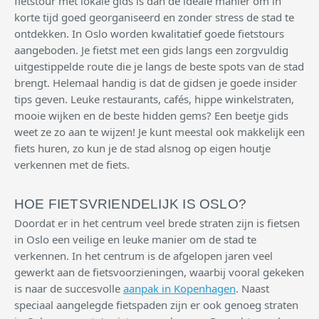
fietstour met lokale gids is dan de ideale manier om in
korte tijd goed georganiseerd en zonder stress de stad te
ontdekken. In Oslo worden kwalitatief goede fietstours
aangeboden. Je fietst met een gids langs een zorgvuldig
uitgestippelde route die je langs de beste spots van de stad
brengt. Helemaal handig is dat de gidsen je goede insider
tips geven. Leuke restaurants, cafés, hippe winkelstraten,
mooie wijken en de beste hidden gems? Een beetje gids
weet ze zo aan te wijzen! Je kunt meestal ook makkelijk een
fiets huren, zo kun je de stad alsnog op eigen houtje
verkennen met de fiets.
HOE FIETSVRIENDELIJK IS OSLO?
Doordat er in het centrum veel brede straten zijn is fietsen
in Oslo een veilige en leuke manier om de stad te
verkennen. In het centrum is de afgelopen jaren veel
gewerkt aan de fietsvoorzieningen, waarbij vooral gekeken
is naar de succesvolle
aanpak in Kopenhagen
. Naast
speciaal aangelegde fietspaden zijn er ook genoeg straten