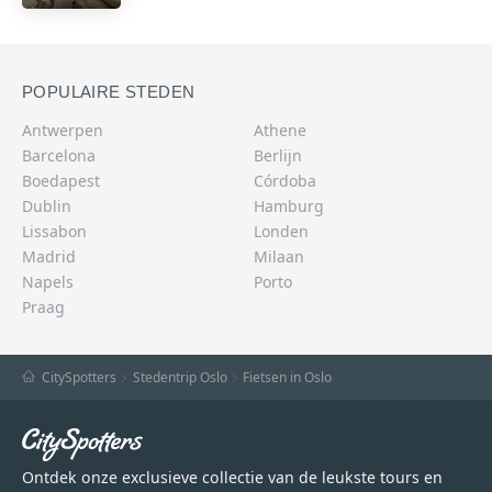
POPULAIRE STEDEN
Antwerpen
Athene
Barcelona
Berlijn
Boedapest
Córdoba
Dublin
Hamburg
Lissabon
Londen
Madrid
Milaan
Napels
Porto
Praag
CitySpotters
Stedentrip Oslo
Fietsen in Oslo
Ontdek onze exclusieve collectie van de leukste tours en