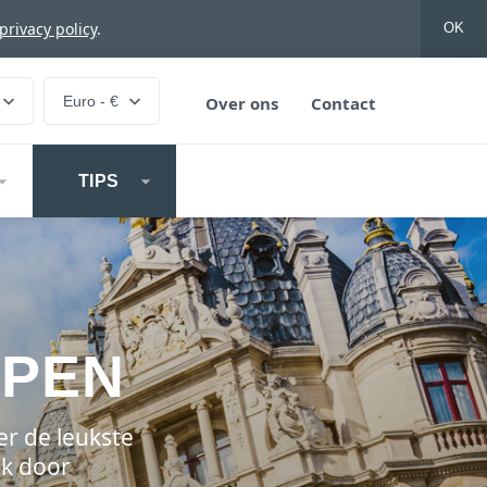
privacy policy
.
OK
Euro - €
Over ons
Contact
TIPS
RPEN
er de leukste
jk door