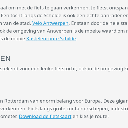
l om met de fiets te gaan verkennen. Je fietst ontspan
ad. Een tocht langs de Schelde is ook een echte aanrader 
an van de stad,
Velo Antwerpen
. Er staan door de hele st
Ook de omgeving van Antwerpen is de moeite waard om me
als de mooie
Kastelenroute Schilde
.
PEN
stekend voor een leuke fietstocht, ook in de omgeving kun
 van Rotterdam van enorm belang voor Europa. Deze giga
n verkennen. Fiets langs grote containerschepen, indust
ilometer.
Download de fietskaart
en kies je route!