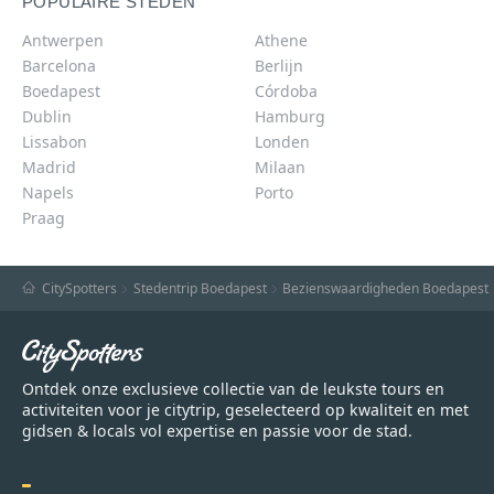
POPULAIRE STEDEN
Antwerpen
Athene
Barcelona
Berlijn
Boedapest
Córdoba
Dublin
Hamburg
Lissabon
Londen
Madrid
Milaan
Napels
Porto
Praag
CitySpotters
Stedentrip Boedapest
Bezienswaardigheden Boedapest
Ontdek onze exclusieve collectie van de leukste tours en
activiteiten voor je citytrip, geselecteerd op kwaliteit en met
gidsen & locals vol expertise en passie voor de stad.