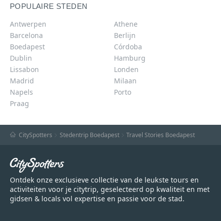
POPULAIRE STEDEN
Antwerpen
Athene
Barcelona
Berlijn
Boedapest
Córdoba
Dublin
Hamburg
Lissabon
Londen
Madrid
Milaan
Napels
Porto
Praag
CitySpotters
Stedentrip Boedapest
Travel Stories Boedapest
Ontdek onze exclusieve collectie van de leukste tours en
activiteiten voor je citytrip, geselecteerd op kwaliteit en met
gidsen & locals vol expertise en passie voor de stad.