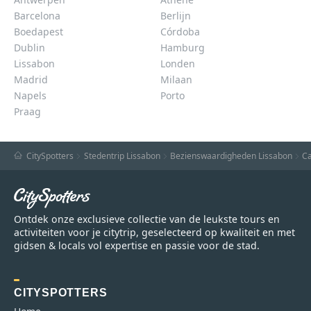
Barcelona
Berlijn
Boedapest
Córdoba
Dublin
Hamburg
Lissabon
Londen
Madrid
Milaan
Napels
Porto
Praag
CitySpotters
Stedentrip Lissabon
Bezienswaardigheden Lissabon
Ca
Ontdek onze exclusieve collectie van de leukste tours en
activiteiten voor je citytrip, geselecteerd op kwaliteit en met
gidsen & locals vol expertise en passie voor de stad.
CITYSPOTTERS