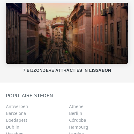
7 BIJZONDERE ATTRACTIES IN LISSABON
POPULAIRE STEDEN
Antwerpen
Athene
Barcelona
Berlijn
Boedapest
Córdoba
Dublin
Hamburg
Lissabon
Londen