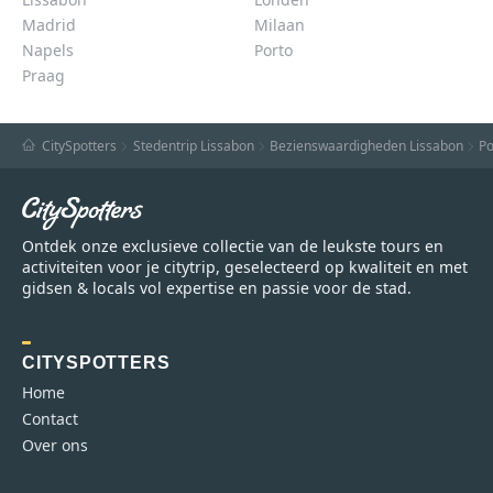
Madrid
Milaan
Napels
Porto
Praag
CitySpotters
Stedentrip Lissabon
Bezienswaardigheden Lissabon
Po
Ontdek onze exclusieve collectie van de leukste tours en
activiteiten voor je citytrip, geselecteerd op kwaliteit en met
gidsen & locals vol expertise en passie voor de stad.
CITYSPOTTERS
Home
Contact
Over ons