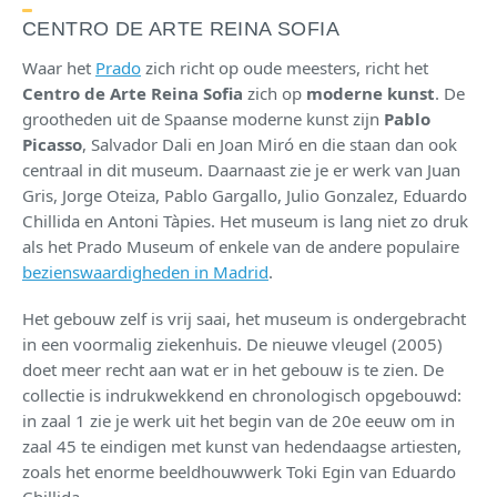
CENTRO DE ARTE REINA SOFIA
Waar het
Prado
zich richt op oude meesters, richt het
Centro de Arte Reina Sofia
zich op
moderne kunst
. De
grootheden uit de Spaanse moderne kunst zijn
Pablo
Picasso
, Salvador Dali en Joan Miró en die staan dan ook
centraal in dit museum. Daarnaast zie je er werk van Juan
Gris, Jorge Oteiza, Pablo Gargallo, Julio Gonzalez, Eduardo
Chillida en Antoni Tàpies. Het museum is lang niet zo druk
als het Prado Museum of enkele van de andere populaire
bezienswaardigheden in Madrid
.
Het gebouw zelf is vrij saai, het museum is ondergebracht
in een voormalig ziekenhuis. De nieuwe vleugel (2005)
doet meer recht aan wat er in het gebouw is te zien. De
collectie is indrukwekkend en chronologisch opgebouwd:
in zaal 1 zie je werk uit het begin van de 20e eeuw om in
zaal 45 te eindigen met kunst van hedendaagse artiesten,
zoals het enorme beeldhouwwerk Toki Egin van Eduardo