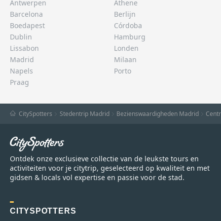
Antwerpen
Athene
Barcelona
Berlijn
Boedapest
Córdoba
Dublin
Hamburg
Lissabon
Londen
Madrid
Milaan
Napels
Porto
Praag
CitySpotters
Stedentrip Madrid
Bezienswaardigheden Madrid
Centr
Ontdek onze exclusieve collectie van de leukste tours en
activiteiten voor je citytrip, geselecteerd op kwaliteit en met
gidsen & locals vol expertise en passie voor de stad.
CITYSPOTTERS