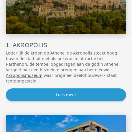
AKROPOLIS
Letterlijk de kroon op Athene: de Akropolis steekt hoog
boven de stad uit met als bekendste attractie het
Parthenon, de tempel opgedragen aan de godin Athene.
Vergeet niet een bezoek te brengen aan het nieuwe
Akropolismuseum
waar origineel beeldhouwwerk staat
tentoongesteld.
Lees meer