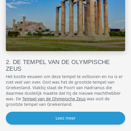
DE TEMPEL VAN DE OLYMPISCHE
ZEUS
Het kostte eeuwen om deze tempel te voltooien en nu is er
niet veel van over. Ooit was het de grootste tempel van
Griekenland. Vlakbij staat de Poort van Hadrianus die
daarmee duidelijk maakte dat hij de nieuwe machthebber
was. De
Tempel van de Olympische Zeus
was ooit de
grootste tempel van Griekenland.
Lees meer