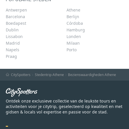
Antwerpen
Athene
Barcelona
Berlijn
Boedapest
Córdoba
Dublin
Hamburg
Lissabon
Londen
Madrid
Milaan
Napels
Porto
Praag
CitySpotters
Stedentrip Athene
Bezienswaardigheden Athene
Ontdek onze exclusieve collectie van de leukste tours en
activiteiten voor je citytrip, geselecteerd op kwaliteit en met
gidsen & locals vol expertise en passie voor de stad.